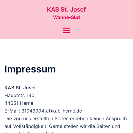
Zum
KAB St. Josef
Inhalt
Wanne-Süd
springen
Menü
umschalten
Impressum
KAB St. Josef
Hauptstr. 140
44651 Herne
E-Mail: 31043004(at)kab-herne.de
Die von uns erstellten Seiten erheben keinen Anspruch
auf Vollständigkeit. Gerne stellen wir die Seiten und